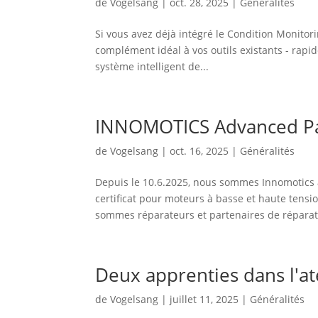
de
Vogelsang
|
oct. 28, 2025
|
Généralités
Si vous avez déjà intégré le Condition Monito
complément idéal à vos outils existants - rapide
système intelligent de...
INNOMOTICS Advanced Par
de
Vogelsang
|
oct. 16, 2025
|
Généralités
Depuis le 10.6.2025, nous sommes Innomotics
certificat pour moteurs à basse et haute tensi
sommes réparateurs et partenaires de réparatio
Deux apprenties dans l'at
de
Vogelsang
|
juillet 11, 2025
|
Généralités