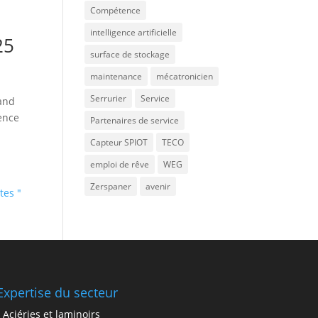
Compétence
intelligence artificielle
25
surface de stockage
maintenance
mécatronicien
Serrurier
Service
and
lence
Partenaires de service
Capteur SPIOT
TECO
emploi de rêve
WEG
Zerspaner
avenir
tes "
Expertise du secteur
• Aciéries et laminoirs