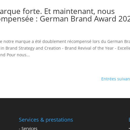
arque forte. Et maintenant, nous
compensée : German Brand Award 20
de notre marque a été doublement récompensé lors du German Br
 in Brand Strategy and Creation - Brand Revival of the Year - Excel
and Pour nous...
Entrées suivan
Services & prestations
-
Services