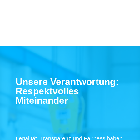
Unsere Verantwortung:
Respektvolles
Miteinander
Legalität, Transparenz und Fairness haben