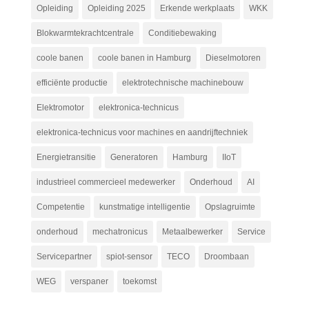
Opleiding
Opleiding 2025
Erkende werkplaats
WKK
Blokwarmtekrachtcentrale
Conditiebewaking
coole banen
coole banen in Hamburg
Dieselmotoren
efficiënte productie
elektrotechnische machinebouw
Elektromotor
elektronica-technicus
elektronica-technicus voor machines en aandrijftechniek
Energietransitie
Generatoren
Hamburg
IIoT
industrieel commercieel medewerker
Onderhoud
AI
Competentie
kunstmatige intelligentie
Opslagruimte
onderhoud
mechatronicus
Metaalbewerker
Service
Servicepartner
spiot-sensor
TECO
Droombaan
WEG
verspaner
toekomst