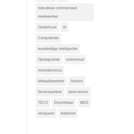
industrieel commercieel
medewerker
Onderhoud
AI
Competentie
kunstmatige intelligentie
Opslagruimte
onderhoud
mechatronicus
Metaalbewerker
Service
Servicepartner
spiot-sensor
TECO
Droombaan
WEG
verspaner
toekomst