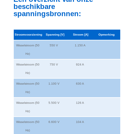
beschikbare
spanningsbronnen:
Stroomvoorziening
Spanning [V]
Stroom [A]
Opmerking
Wisselstroom (50
550 V
1.150 A
Hz)
Wisselstroom (50
750 V
924 A
Hz)
Wisselstroom (50
1.100 V
630 A
Hz)
Wisselstroom (50
5.500 V
126 A
Hz)
Wisselstroom (50
6.600 V
104 A
Hz)