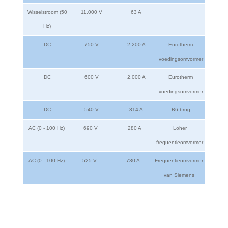
Wisselstroom (50
11.000 V
63 A
Hz)
DC
750 V
2.200 A
Eurotherm
voedingsomvormer
DC
600 V
2.000 A
Eurotherm
voedingsomvormer
DC
540 V
314 A
B6 brug
AC (0 - 100 Hz)
690 V
280 A
Loher
frequentieomvormer
AC (0 - 100 Hz)
525 V
730 A
Frequentieomvormer
van Siemens