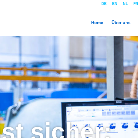
DE
EN
NL
F
Home
Über uns
ist sicher: