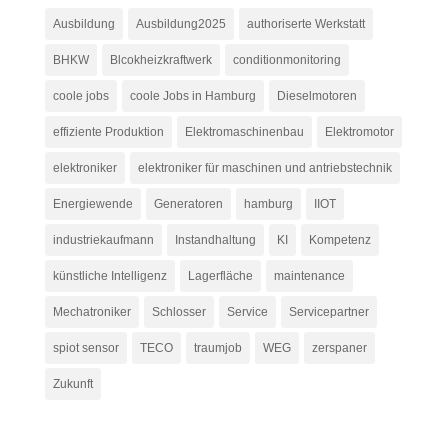
Ausbildung
Ausbildung2025
authoriserte Werkstatt
BHKW
Blcokheizkraftwerk
conditionmonitoring
coole jobs
coole Jobs in Hamburg
Dieselmotoren
effiziente Produktion
Elektromaschinenbau
Elektromotor
elektroniker
elektroniker für maschinen und antriebstechnik
Energiewende
Generatoren
hamburg
IIOT
industriekaufmann
Instandhaltung
KI
Kompetenz
künstliche Intelligenz
Lagerfläche
maintenance
Mechatroniker
Schlosser
Service
Servicepartner
spiot sensor
TECO
traumjob
WEG
zerspaner
Zukunft