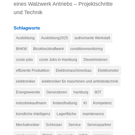
eines Walzwerk Antriebs – Projektschritte
und Technik
Schlagworte
Ausbildung
Ausbildung2025
authoriserte Werkstatt
BHKW
Blcokheizkraftwerk
conditionmonitoring
coole jobs
coole Jobs in Hamburg
Dieselmotoren
effiziente Produktion
Elektromaschinenbau
Elektromotor
elektroniker
elektroniker für maschinen und antriebstechnik
Energiewende
Generatoren
hamburg
IIOT
industriekaufmann
Instandhaltung
KI
Kompetenz
künstliche Intelligenz
Lagerfläche
maintenance
Mechatroniker
Schlosser
Service
Servicepartner