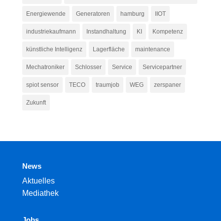
Energiewende
Generatoren
hamburg
IIOT
industriekaufmann
Instandhaltung
KI
Kompetenz
künstliche Intelligenz
Lagerfläche
maintenance
Mechatroniker
Schlosser
Service
Servicepartner
spiot sensor
TECO
traumjob
WEG
zerspaner
Zukunft
News
Aktuelles
Mediathek
Jobs